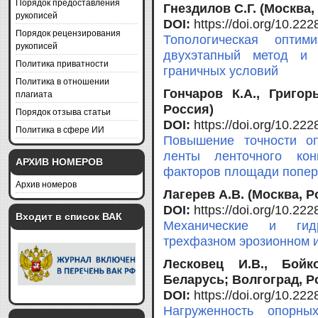
Порядок предоставления
Гнездилов С.Г. (Москва,
рукописей
DOI:
https://doi.org/10.2
Порядок рецензирования
Топологическая оптим
рукописей
двухэтапный метод и 
Политика приватности
граничных условий
Политика в отношении
Гончаров К.А., Григор
плагиата
Россия)
Порядок отзыва статьи
DOI:
https://doi.org/10.2
Политика в сфере ИИ
Повышение точности о
ленты ленточного кон
АРХИВ НОМЕРОВ
факторов площади попер
Архив номеров
Лагерев А.В. (Москва, Р
DOI:
https://doi.org/10.2
Входит в список ВАК
Механические и гид
трехфазном эрозионном 
Лесковец И.В., Бойк
Беларусь; Волгоград, Р
DOI:
https://doi.org/10.2
Нагруженность опорны