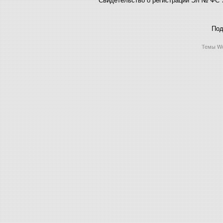
Под
Темы Wo