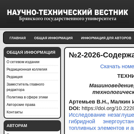
ГЛАВНАЯ
ОБЩАЯ ИНФОРМАЦИЯ
ИНФОРМАЦИЯ ДЛЯ АВТОРОВ
ОБЩАЯ ИНФОРМАЦИЯ
№2-2026-Содерж
О сетевом издании
Скачать номе
Редакционная коллегия
ТЕХН
Редакция
Заместитель главного
Машиноведение
редактора
технологическ
Политика в сфере этики
Артемьев В.Н., Малкин И
Авторские права
DOI:
https://doi.org/10.2
Контакты
Исследование незаглуше
гибридной энергоуст
АВТОРАМ
топливных элементов и а