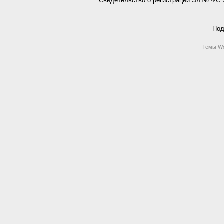
Под
Темы Wo