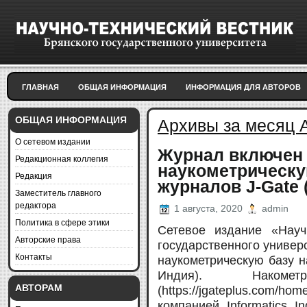
ГЛАВНАЯ
ОБЩАЯ ИНФОРМАЦИЯ
ИНФОРМАЦИЯ ДЛЯ АВТОРОВ
ОБЩАЯ ИНФОРМАЦИЯ
Архивы за месяц А
О сетевом издании
Журнал включен
Редакционная коллегия
наукометрическу
Редакция
журналов J-Gate 
Заместитель главного
редактора
1 августа, 2020
admin
Политика в сфере этики
Сетевое издание «Научн
Авторские права
государственного униве
Контакты
наукометрическую базу н
Индия). Накоме
АВТОРАМ
(https://jgateplus.co
компанией Informatics I