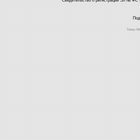
Под
Темы Wo