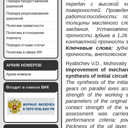
Порядок предоставления
передач с высокой к
рукописей
поверхностей. Провед
Порядок рецензирования
работоспособности: п
рукописей
толщины масляного сло
Политика приватности
заедания, Установле
Политика в отношении
прочности зубьев в 1,2
плагиата
контактной прочности э
Порядок отзыва статьи
Ключевые слова:
зубч
Политика в сфере ИИ
прочность, внеполюсное
Ryabichev V.D., Muhovatiy
АРХИВ НОМЕРОВ
Improvement of mechani
Архив номеров
synthesis of initial circui
The synthesis of the initia
Входит в список ВАК
gears on parallel axes acc
strength of the working s
parameters of the original
contact strength of the 
assessment was carried
performance criteria: 
thickness of the oil layer,