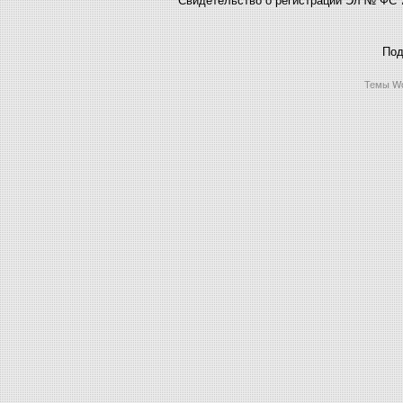
Под
Темы Wo