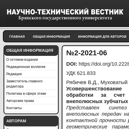
ГЛАВНАЯ
ОБЩАЯ ИНФОРМАЦИЯ
ИНФОРМАЦИЯ ДЛЯ АВТОРОВ
ОБЩАЯ ИНФОРМАЦИЯ
№2-2021-06
О сетевом издании
DOI:
https://doi.org/10.2
Редакционная коллегия
УДК 621.833
Редакция
Заместитель главного
Рябичев В.Д., Муховатый 
редактора
Усовершенствование
Политика в сфере этики
обработки за счет
Авторские права
внеполюсных зубчатых
Представлен синте
Контакты
внеполюсных передач н
контактной прочности р
АВТОРАМ
геометрические парам