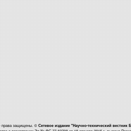
 права защищены. ©
Сетевое издание "Научно-технический вестник 
тво о регистрации Эл № ФС 77-62798 от 18 августа 2015 г. выдано Рос