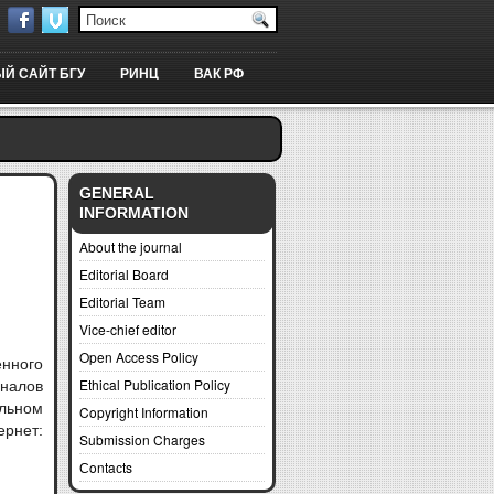
Й САЙТ БГУ
РИНЦ
ВАК РФ
GENERAL
INFORMATION
About the journal
Editorial Board
Editorial Team
Vice-chief editor
Open Access Policy
енного
Ethical Publication Policy
налов
льном
Copyright Information
нет:
Submission Charges
Сontaсts