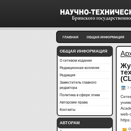
ГЛАВНАЯ
ОБЩАЯ ИНФОРМАЦИЯ
ОБЩАЯ ИНФОРМАЦИЯ
Ар
О сетевом издании
Жу
Редакционная коллегия
те
Редакция
(С
Заместитель главного
редактора
3 
Политика в сфере этики
Сете
Авторские права
унив
Acad
Контакты
web
https
АВТОРАМ
О