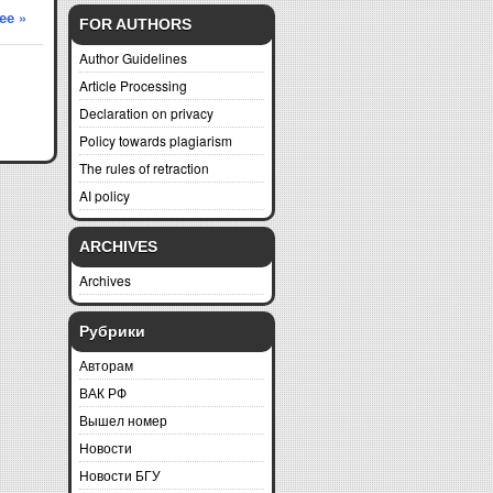
ее »
FOR AUTHORS
Author Guidelines
Article Processing
Declaration on privacy
Policy towards plagiarism
The rules of retraction
AI policy
ARCHIVES
Archives
Рубрики
Авторам
ВАК РФ
Вышел номер
Новости
Новости БГУ