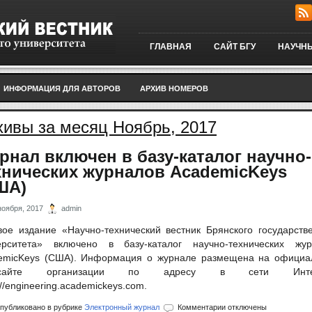
ГЛАВНАЯ
САЙТ БГУ
НАУЧНЫ
ИНФОРМАЦИЯ ДЛЯ АВТОРОВ
АРХИВ НОМЕРОВ
хивы за месяц Ноябрь, 2017
рнал включен в базу-каталог научно-
хнических журналов AcademicKeys
ША)
ноября, 2017
admin
вое издание «Научно-технический вестник Брянского государств
ерситета» включено в базу-каталог научно-технических жур
emicKeys (США). Информация о журнале размещена на официа
-сайте организации по адресу в сети Интер
://engineering.academickeys.com.
к
публиковано в рубрике
Электронный журнал
Комментарии
отключены