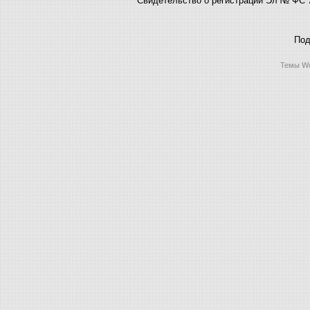
Под
Темы Wo