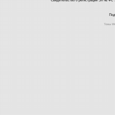
Под
Темы Wo