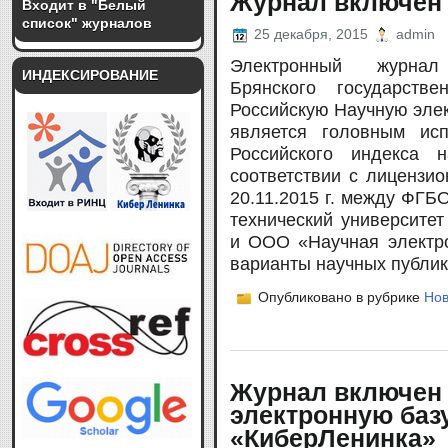
Журнал включен
Входит в "Белый
список" журналов
25 декабря, 2015
admin
Электронный журнал 
ИНДЕКСИРОВАНИЕ
Брянского государств
Российскую Научную элек
является головным ис
Российского индекса 
соответствии с лицензи
20.11.2015 г. между ФГ
технический университет
и ООО «Научная электро
варианты научных публик
Опубликовано в рубрике
Нов
Журнал включен
электронную баз
«КиберЛенинка»