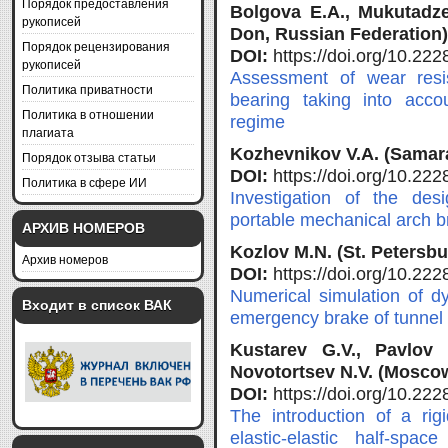
Порядок предоставления
Bolgova E.A., Mukutadze
рукописей
Don, Russian Federation)
Порядок рецензирования
DOI:
https://doi.org/10.2
рукописей
Assessment of wear resis
Политика приватности
bearing taking into accou
Политика в отношении
regime
плагиата
Kozhevnikov V.A. (Samara
Порядок отзыва статьи
DOI:
https://doi.org/10.2
Политика в сфере ИИ
Investigation of the de
portable mechanical arch b
АРХИВ НОМЕРОВ
Kozlov M.N. (St. Petersb
Архив номеров
DOI:
https://doi.org/10.2
Numerical simulation of d
Входит в список ВАК
emergency brake of tunnel 
Kustarev G.V., Pavlov 
Novotortsev N.V. (Moscow
DOI:
https://doi.org/10.2
The introduction of a rig
elastic-elastic half-sp