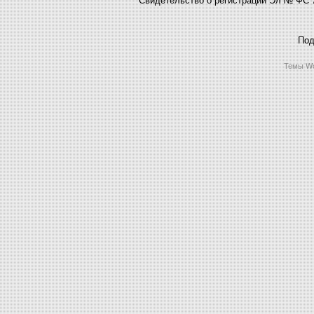
Под
Темы Wo