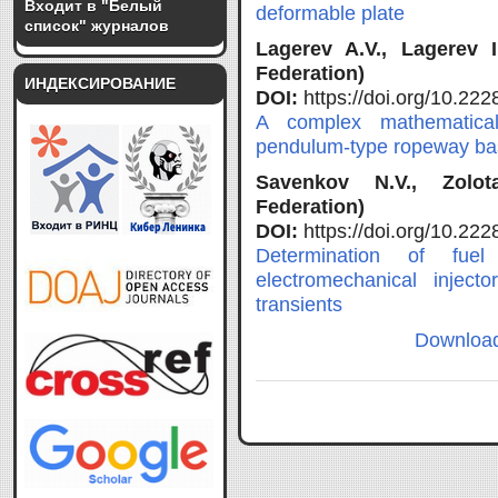
Входит в "Белый
deformable plate
список" журналов
Lagerev A.V., Lagerev 
Federation)
ИНДЕКСИРОВАНИЕ
DOI:
https://doi.org/10.2
A complex mathematica
pendulum-type ropeway bas
Savenkov N.V., Zolot
Federation)
DOI:
https://doi.org/10.2
Determination of fue
electromechanical inje
transients
Download f