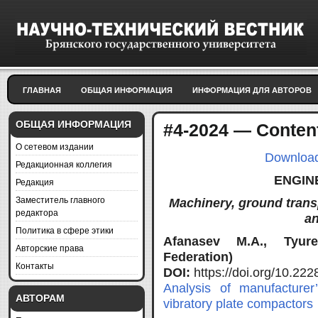
ГЛАВНАЯ
ОБЩАЯ ИНФОРМАЦИЯ
ИНФОРМАЦИЯ ДЛЯ АВТОРОВ
ОБЩАЯ ИНФОРМАЦИЯ
#4-2024 — Conten
О сетевом издании
Download f
Редакционная коллегия
ENGIN
Редакция
Заместитель главного
Machinery, ground trans
редактора
an
Политика в сфере этики
Afanasev M.A., Tyure
Авторские права
Federation)
Контакты
DOI:
https://doi.org/10.2
Analysis of manufacture
АВТОРАМ
vibratory plate compactors