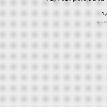
Под
Темы Wo