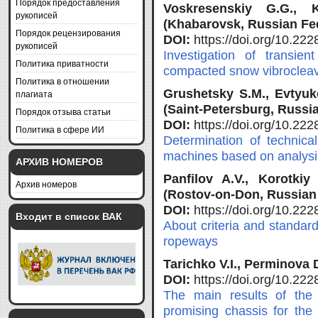
Порядок предоставления
Voskresenskiy G.G., 
рукописей
(Khabarovsk, Russian Fe
Порядок рецензирования
DOI:
https://doi.org/10.2
рукописей
Investigation of transi
Политика приватности
compacted snow vibroclea
Политика в отношении
Grushetsky S.M., Evtyuk
плагиата
(Saint-Petersburg, Russi
Порядок отзыва статьи
DOI:
https://doi.org/10.2
Политика в сфере ИИ
Determination of technica
machines based on analysis
АРХИВ НОМЕРОВ
Panfilov A.V., Korotkiy
Архив номеров
(Rostov-on-Don, Russian
DOI:
https://doi.org/10.2
Входит в список ВАК
About criteria and standar
ropeways
Tarichko V.I., Perminova 
DOI:
https://doi.org/10.2
The main results of the
promising chassis for the