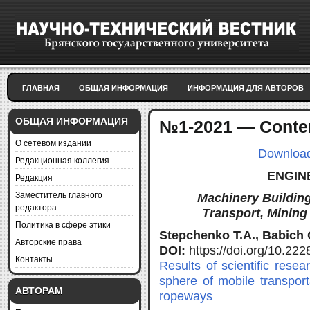
ГЛАВНАЯ
ОБЩАЯ ИНФОРМАЦИЯ
ИНФОРМАЦИЯ ДЛЯ АВТОРОВ
ОБЩАЯ ИНФОРМАЦИЯ
№1-2021 — Conte
О сетевом издании
Download f
Редакционная коллегия
ENGIN
Редакция
Заместитель главного
Machinery Building
редактора
Transport, Mining
Политика в сфере этики
Stepchenko T.A., Babich 
Авторские права
DOI:
https://doi.org/10.2
Контакты
Results of scientific resea
sphere of mobile transpor
АВТОРАМ
ropeways