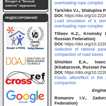
Входит в "Белый
overloading rope complex
список" журналов
Tarichko V.I., Shalupina 
DOI:
https://doi.org/10.2
ИНДЕКСИРОВАНИЕ
Load simulation of a semi
overloading rope complex
Tilloev K.Z., Kromsky 
Russian Federation)
DOI:
https://doi.org/10.2
Selection of rational par
compaction of road bases
Shishkin E.A., Ivan
(Khabarovsk, Russian Fe
DOI:
https://doi.org/10.2
Elastic aftereffect in th
compaction
Engine
Romanov I.V., Zador
Federation)