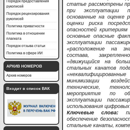
Порядок предоставления
статье рассмотрены пр
рукописей
при эксплуатации п
Порядок рецензирования
основанные на оценке 
рукописей
оценки риска посредс
Политика приватности
опасностей критериям 
Политика в отношении
основные опасные фак
плагиата
эксплуатации пассажи
Порядок отзыва статьи
«расположение на зн
Политика в сфере ИИ
состава, закрепле
«движущийся на больш
АРХИВ НОМЕРОВ
стальных канатов под
«неквалифицированн
Архив номеров
минимизации возде
технические, технол
Входит в список ВАК
мероприятия по об
эксплуатации пассажи
использования цифровых
Ключевые слова:
п
обеспечение безопаснос
стальные канаты, комп