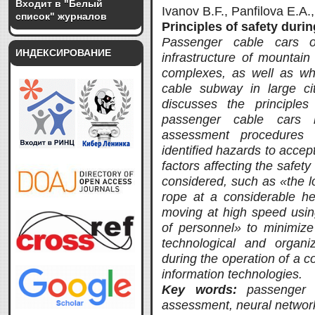
Входит в "Белый
Ivanov B.F., Panfilova E.A.,
список" журналов
Principles of safety duri
Passenger cable cars o
ИНДЕКСИРОВАНИЕ
infrastructure of mountain
complexes, as well as whe
cable subway in large cit
discusses the principles
passenger cable cars 
assessment procedures 
identified hazards to accep
factors affecting the safet
considered, such as «the lo
rope at a considerable he
moving at high speed usin
of personnel» to minimize
technological and organi
during the operation of a c
information technologies.
Key words:
passenger 
assessment, neural network