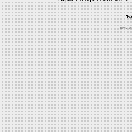
Под
Темы Wo