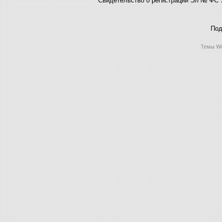
Под
Темы Wo