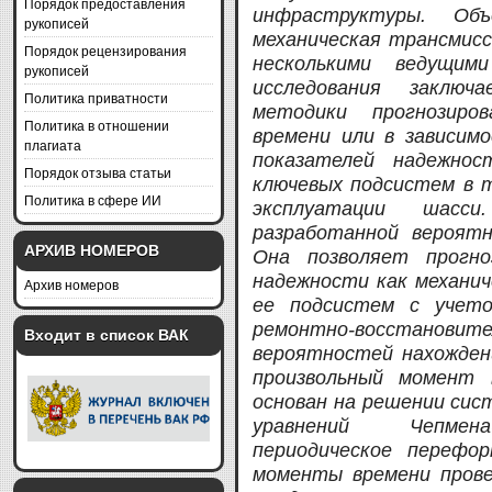
Порядок предоставления
инфраструктуры. Объ
рукописей
механическая трансмисс
Порядок рецензирования
несколькими ведущи
рукописей
исследования заключ
Политика приватности
методики прогнозиро
Политика в отношении
времени или в зависим
плагиата
показателей надежно
Порядок отзыва статьи
ключевых подсистем в т
Политика в сфере ИИ
эксплуатации шасс
разработанной вероят
АРХИВ НОМЕРОВ
Она позволяет прогно
надежности как механич
Архив номеров
ее подсистем с учето
ремонтно-восстан
Входит в список ВАК
вероятностей нахожден
произвольный момент 
основан на решении си
уравнений Чепмена-
периодическое перефо
моменты времени прове