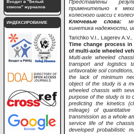
Представлены резу
Входит в "Белый
список" журналов
применительно к меха
колесного шасси с колес
Ключевые слова:
м
ИНДЕКСИРОВАНИЕ
кинетика надежности, и
Tarichko V.I., Lagerev A.V
Time change process in m
of multi-axle wheeled veh
Multi-axle wheeled chass
transport and logistics t
unfavorable soil conditions
the lack of minimum nece
object of the study is a m
wheeled chassis with seve
purpose of the study is to
predicting the kinetics 
mileage) of quantitative 
transmission as a whole an
service life of the chass
developed probabilistic m