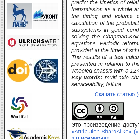
predict the kinetics of reli
transmission as a whole an
the timing and volume o
calculation of the probabili
subsystems in good condi
solving the Chapman-Kolmo
equations. Periodic reform
provided at the time of sch
The results of a test calc
presented in relation to t
wheeled chassis with a 12
Key words:
multi-axle cha
serviceability, failure
.
Скачать статью (
Это произведение дост
«Attribution-ShareAlike»
4.0 Всемирная
.