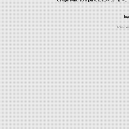
Под
Темы Wo