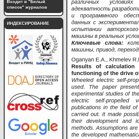
различных условиях
Входит в "Белый
список" журналов
адекватность разработ
и программного обесп
данных с эксперимента
ИНДЕКСИРОВАНИЕ
испытании авторского
машины в реальных усло
Ключевые слова:
кол
машины, привод, перехо
Oganyan E.A., Khmelev R.
Results of calculation
functioning of the drive o
Wheeled electric self-prop
used. The paper present
experimental studies of the
electric self-propelled 
publications in the field o
carried out. It made possib
their development and id
methods. Assumptions are 
the developed mathematica