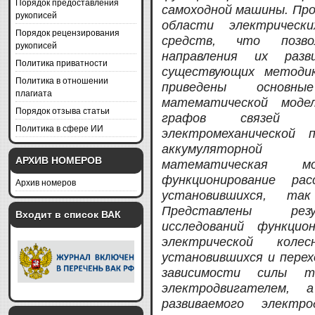
Порядок предоставления
самоходной машины. Про
рукописей
области электрическ
Порядок рецензирования
средств, что позво
рукописей
направления их раз
Политика приватности
существующих методик
Политика в отношении
приведены основны
плагиата
математической моде
Порядок отзыва статьи
графов связей и
Политика в сфере ИИ
электромеханической 
аккумуляторной 
АРХИВ НОМЕРОВ
математическая м
функционирование ра
Архив номеров
установившихся, т
Представлены резу
Входит в список ВАК
исследований функцио
электрической кол
установившихся и перех
зависимости силы т
электродвигателем,
развиваемого электр