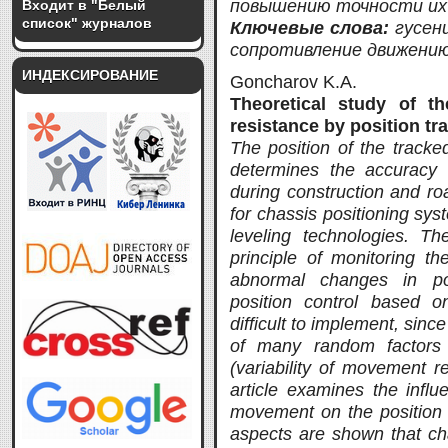
повышению точности их
Входит в "Белый
список" журналов
Ключевые слова:
гусен
сопротивление движению
ИНДЕКСИРОВАНИЕ
Goncharov K.A.
Theoretical study of t
resistance by position tr
The position of the tracke
determines the accuracy o
during construction and ro
for chassis positioning sys
leveling technologies. T
principle of monitoring th
abnormal changes in pos
position control based on
difficult to implement, sinc
of many random factors
(variability of movement re
article examines the influ
movement on the position o
aspects are shown that cha