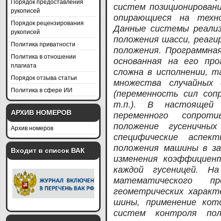
Порядок предоставления
систем позиционировани
рукописей
опирающиеся на техно
Порядок рецензирования
Данные системы реали
рукописей
положения шасси, реаги
Политика приватности
положения. Программная
Политика в отношении
основанная на его про
плагиата
сложна в исполнении, т
Порядок отзыва статьи
множества случайных
Политика в сфере ИИ
(переменность сил соп
т.п.). В настоящей
АРХИВ НОМЕРОВ
переменного сопрот
положение гусеничны
Архив номеров
специфические аспект
положения машины в за
Входит в список ВАК
изменения коэффициен
каждой гусеницей. На
математического пр
геометрических характ
шины, применение кот
систем контроля пол