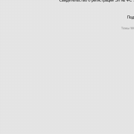
Под
Темы Wo