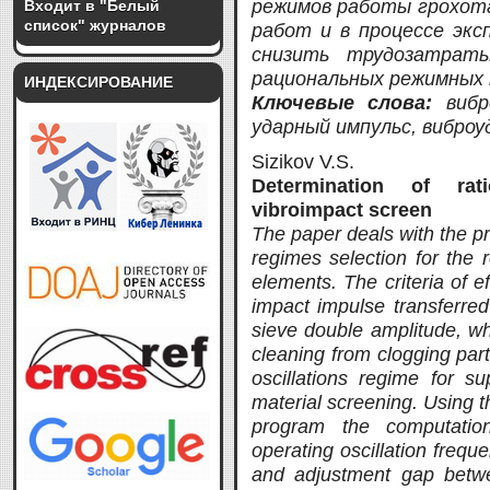
режимов работы грохота
Входит в "Белый
список" журналов
работ и в процессе экс
снизить трудозатраты
рациональных режимных 
ИНДЕКСИРОВАНИЕ
Ключевые слова:
виб
ударный импульс, виброу
Sizikov V.S.
Determination of rat
vibroimpact screen
The paper deals with the p
regimes selection for the r
elements. The criteria of e
impact impulse transferred
sieve double amplitude, wh
cleaning from clogging par
oscillations regime for s
material screening. Using
program the computatio
operating oscillation frequ
and adjustment gap betwee