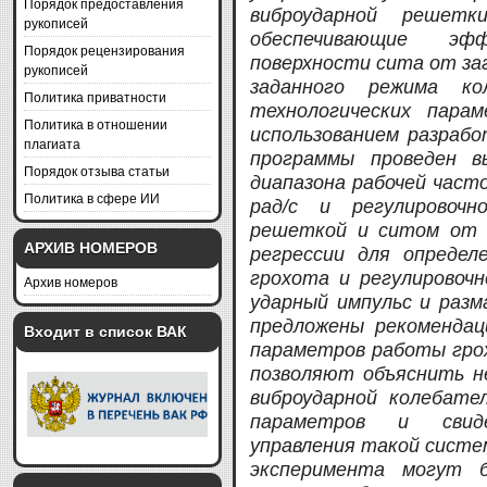
Порядок предоставления
виброударной решетк
рукописей
обеспечивающие эф
Порядок рецензирования
поверхности сита от за
рукописей
заданного режима ко
Политика приватности
технологических пара
Политика в отношении
использованием разраб
плагиата
программы проведен в
Порядок отзыва статьи
диапазона рабочей част
Политика в сфере ИИ
рад/с и регулировочн
решеткой и ситом от 0
АРХИВ НОМЕРОВ
регрессии для определ
грохота и регулировочн
Архив номеров
ударный импульс и разм
предложены рекоменда
Входит в список ВАК
параметров работы гро
позволяют объяснить не
виброударной колебате
параметров и свид
управления такой систе
эксперимента могут 