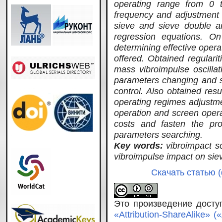
operating range from 0 t
frequency and adjustment 
sieve and sieve double am
regression equations. O
determining effective opera
offered. Obtained regularit
mass vibroimpulse oscillat
parameters changing and s
control. Also obtained resu
operating regimes adjustm
operation and screen opera
costs and fasten the pro
parameters searching.
Key words:
vibroimpact s
vibroimpulse impact on sie
Скачать статью (
Это произведение дост
«Attribution-ShareAlike»