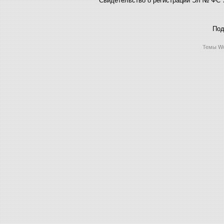
Под
Темы Wo