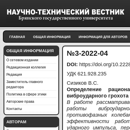
ГЛАВНАЯ
ОБЩАЯ ИНФОРМАЦИЯ
ИНФОРМАЦИЯ ДЛЯ АВТОРОВ
ОБЩАЯ ИНФОРМАЦИЯ
№3-2022-04
О сетевом издании
DOI:
https://doi.org/10.2
Редакционная коллегия
УДК 621.928.235
Редакция
Заместитель главного
Сизиков В.С.
редактора
Определениe рацион
Политика в сфере этики
виброударного грохота
Авторские права
В работе рассматрива
работы виброудар
Контакты
противофазных колеба
эффективности рабо
АВТОРАМ
ударного импульса, пе