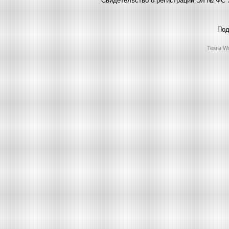
Под
Темы Wo