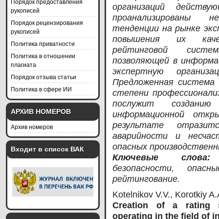
Порядок предоставления
организаций действ
рукописей
проанализированы 
Порядок рецензирования
тенденции на рынке экс
рукописей
повышения их каче
Политика приватности
рейтинговой систе
Политика в отношении
позволяющей в информа
плагиата
экспертную организ
Порядок отзыва статьи
Предложенная система 
Политика в сфере ИИ
степени профессионали
послужит созданию
АРХИВ НОМЕРОВ
информационной откр
результате отразит
Архив номеров
аварийности и несчас
опасных производственн
Входит в список ВАК
Ключевые слов
безопасности, опасн
рейтингование.
Kotelnikov V.V., Korotkiy A
Creation of a rating 
operating in the field of i