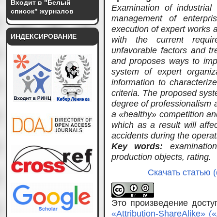
Входит в "Белый
Examination of industrial 
список" журналов
management of enterpris
execution of expert works 
ИНДЕКСИРОВАНИЕ
with the current requi
unfavorable factors and tr
and proposes ways to impro
system of expert organiz
information to characteriz
criteria. The proposed syst
degree of professionalism a
a «healthy» competition an
which as a result will affe
accidents during the operati
Key words:
examinatio
production objects, rating.
Скачать статью (
Это произведение дост
«Attribution-ShareAlike»