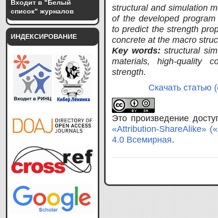
Входит в "Белый
structural and simulation 
список" журналов
of the developed program 
to predict the strength pro
ИНДЕКСИРОВАНИЕ
concrete at the macro struct
Key words:
structural si
materials, high-quality c
strength.
Скачать статью (
Это произведение дост
«Attribution-ShareAlike»
4.0 Всемирная
.