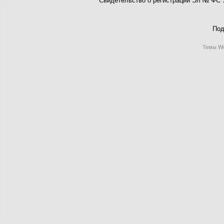
Под
Темы Wo