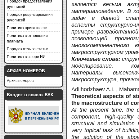
Порядок предоставления
является весьма акту
рукописей
материаловедения. В к
Порядок рецензирования
задач в данной стат
рукописей
аспекты структурно-и
Политика приватности
примере разработанной
Политика в отношении
позволяющей прогноз
плагиата
многокомпонентного в
Порядок отзыва статьи
макроструктурном уровн
Политика в сфере ИИ
Ключевые слова:
струк
моделирование, ко
АРХИВ НОМЕРОВ
материалы, высокока
макроструктура, прочно
Архив номеров
Adilhodzhaev A.I. , Mahama
Входит в список ВАК
Theoretical aspects of st
the macrostructure of co
At the present time, the d
component, high-quality
structural and simulation
very topical task of buildi
the solution of the abov