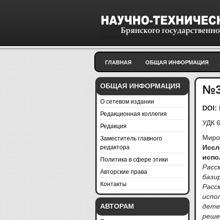
ГЛАВНАЯ
ОБЩАЯ ИНФОРМАЦИЯ
ОБЩАЯ ИНФОРМАЦИЯ
№3
О сетевом издании
DOI:
Редакционная коллегия
УДК 
Редакция
Заместитель главного
Миро
редактора
Исс
испо
Политика в сфере этики
Расс
Авторские права
бази
Контакты
Расс
испо
АВТОРАМ
дет
реше