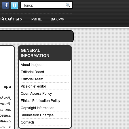
Й САЙТ БГУ
РИНЦ
ВАК РФ
GENERAL
INFORMATION
About the journal
Editorial Board
Editorial Team
Vice-chief editor
я при
Open Access Policy
одход,
Ethical Publication Policy
етей.
Copyright Information
снове
Submission Charges
ованы
льных
Сontaсts
иск с