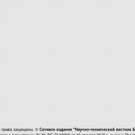
 права защищены. ©
Сетевое издание "Научно-технический вестник 
тво о регистрации Эл № ФС 77-62798 от 18 августа 2015 г. выдано Рос