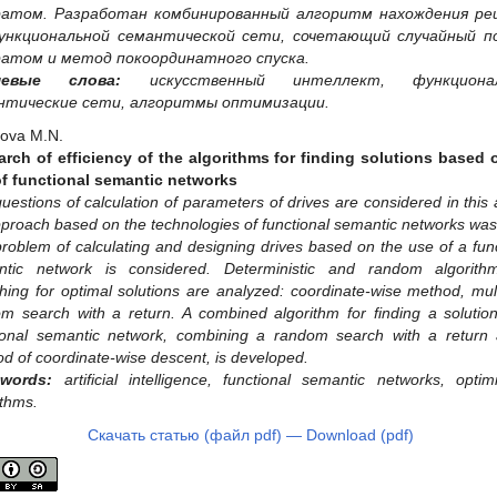
ратом. Разработан комбинированный алгоритм нахождения ре
ункциональной семантической сети, сочетающий случайный по
ратом и метод покоординатного спуска.
чевые слова:
искусственный интеллект, функциона
нтические сети, алгоритмы оптимизации.
ova M.N.
rch of efficiency of the algorithms for finding solutions based 
f functional semantic networks
uestions of сalculation of parameters of drives are considered in this a
proach based on the technologies of functional semantic networks was
roblem of calculating and designing drives based on the use of a func
ntic network is considered. Deterministic and random algorith
hing for optimal solutions are analyzed: coordinate-wise method, mult
m search with a return. A combined algorithm for finding a solutio
ional semantic network, combining a random search with a return
d of coordinate-wise descent, is developed.
 words:
artificial intelligence, functional semantic networks, optim
ithms.
Скачать статью (файл pdf) — Download (pdf)