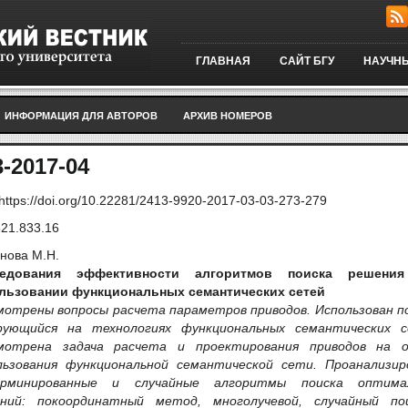
ГЛАВНАЯ
САЙТ БГУ
НАУЧНЫ
ИНФОРМАЦИЯ ДЛЯ АВТОРОВ
АРХИВ НОМЕРОВ
-2017-04
https://doi.org/10.22281/2413-9920-2017-03-03-273-279
621.833.16
нова М.Н.
ледования эффективности алгоритмов поиска решени
льзовании функциональных семантических сетей
мотрены вопросы расчета параметров приводов. Использован п
рующийся на технологиях функциональных семантических с
мотрена задача расчета и проектирования приводов на о
льзования функциональной семантической сети. Проанализир
ерминированные и случайные алгоритмы поиска оптима
ний: покоординатный метод, многолучевой, случайный по