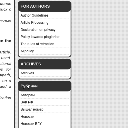
шения
FOR AUTHORS
иск с
Author Guidelines
льные
Article Processing
Declaration on privacy
Policy towards plagiarism
on the
The rules of retraction
AI policy
rticle.
 used.
tional
ARCHIVES
ms for
Archives
ipath,
n on a
Рубрики
 and a
Авторам
ization
ВАК РФ
Вышел номер
Новости
Новости БГУ