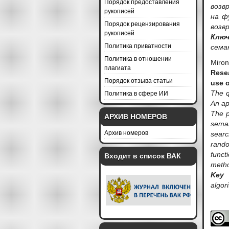
Порядок предоставления
возв
рукописей
на ф
Порядок рецензирования
возв
рукописей
Клю
Политика приватности
сема
Политика в отношении
Miron
плагиата
Resea
Порядок отзыва статьи
use o
Политика в сфере ИИ
The q
An ap
The p
АРХИВ НОМЕРОВ
sema
Архив номеров
searc
rando
funct
Входит в список ВАК
metho
Key
algor