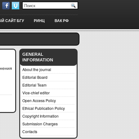
Й САЙТ БГУ
РИНЦ
ВАК РФ
GENERAL
INFORMATION
нения
About the journal
Editorial Board
Editorial Team
Vice-chief editor
Open Access Policy
Ethical Publication Policy
Copyright Information
Submission Charges
Сontaсts