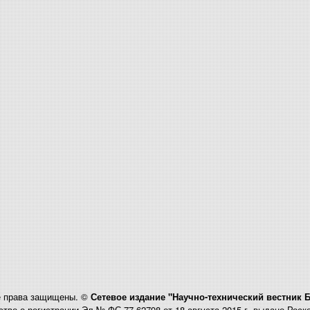
 права защищены. ©
Сетевое издание "Научно-технический вестник 
тво о регистрации Эл № ФС 77-62798 от 18 августа 2015 г. выдано Рос