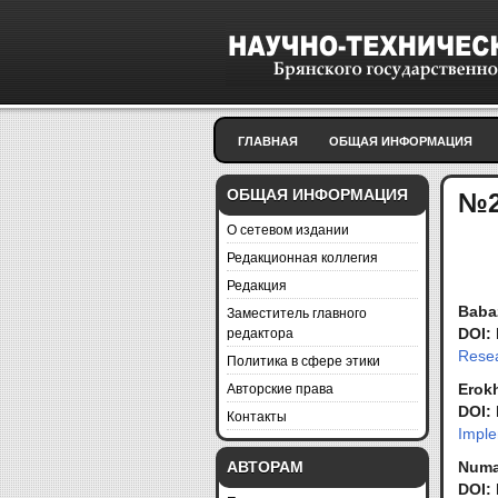
ГЛАВНАЯ
ОБЩАЯ ИНФОРМАЦИЯ
ОБЩАЯ ИНФОРМАЦИЯ
№2
О сетевом издании
Редакционная коллегия
Редакция
Заместитель главного
Babaz
редактора
DOI:
Resea
Политика в сфере этики
Авторские права
Erokh
DOI:
Контакты
Imple
АВТОРАМ
Numan
DOI: