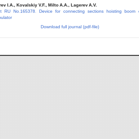
ev I.A., Kovalskiy V.F., Milto A.A., Lagerev A.V.
nt RU No.165378. Device for connecting sections hoisting boom 
ulator
Download full journal (pdf-file)