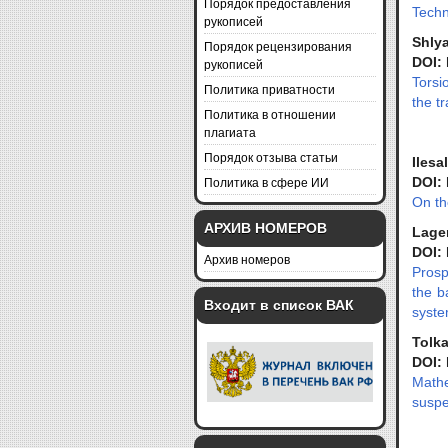
Порядок предоставления
Techn
рукописей
Shlya
Порядок рецензирования
DOI:
рукописей
Torsi
Политика приватности
the t
Политика в отношении
плагиата
Порядок отзыва статьи
Ilesa
Политика в сфере ИИ
DOI:
On th
АРХИВ НОМЕРОВ
Lager
DOI:
Архив номеров
Prosp
the b
Входит в список ВАК
syste
Tolka
DOI:
Mathe
suspe