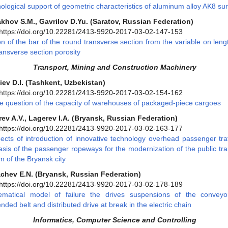
ological support of geometric characteristics of aluminum alloy AK8 su
khov S.M., Gavrilov D.Yu. (Saratov, Russian Federation)
https://doi.org/10.22281/2413-9920-2017-03-02-147-153
on of the bar of the round transverse section from the variable on len
ransverse section porosity
Transport, Mining and Construction Machinery
liev D.I. (Tashkent, Uzbekistan)
https://doi.org/10.22281/2413-9920-2017-03-02-154-162
e question of the capacity of warehouses of packaged-piece cargoes
ev A.V., Lagerev I.A. (Bryansk, Russian Federation)
https://doi.org/10.22281/2413-9920-2017-03-02-163-177
ects of introduction of innovative technology overhead passenger traf
asis of the passenger ropeways for the modernization of the public tr
m of the Bryansk city
chev E.N. (Bryansk, Russian Federation)
https://doi.org/10.22281/2413-9920-2017-03-02-178-189
matical model of failure the drives suspensions of the conveyo
nded belt and distributed drive at break in the electric chain
Informatics, Computer Science and Controlling