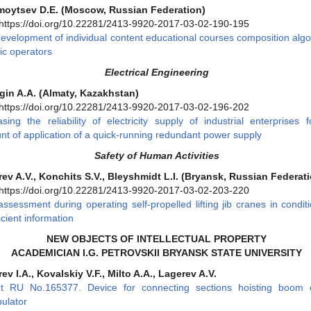
moytsev D.E. (Moscow, Russian Federation)
https://doi.org/10.22281/2413-9920-2017-03-02-190-195
evelopment of individual content educational courses composition algo
ic operators
Electrical Engineering
gin A.A. (Almaty, Kazakhstan)
https://doi.org/10.22281/2413-9920-2017-03-02-196-202
asing the reliability of electricity supply of industrial enterprises 
nt of application of a quick-running redundant power supply
Safety of Human Activities
ev A.V., Konchits S.V., Bleyshmidt L.I. (Bryansk, Russian Federat
https://doi.org/10.22281/2413-9920-2017-03-02-203-220
assessment during operating self-propelled lifting jib cranes in condit
icient information
NEW OBJECTS OF INTELLECTUAL PROPERTY
ACADEMICIAN I.G. PETROVSKII BRYANSK STATE UNIVERSITY
ev I.A., Kovalskiy V.F., Milto A.A., Lagerev A.V.
nt RU No.165377. Device for connecting sections hoisting boom 
ulator