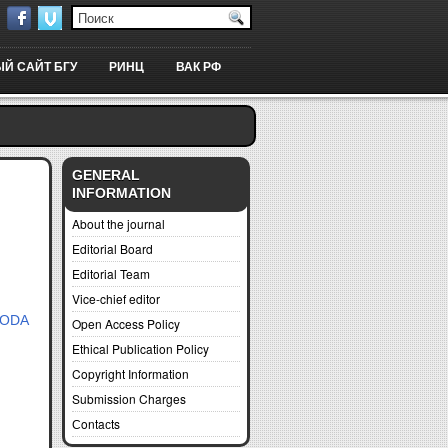
Й САЙТ БГУ
РИНЦ
ВАК РФ
GENERAL
INFORMATION
About the journal
Editorial Board
Editorial Team
Vice-chief editor
OYODA
Open Access Policy
Ethical Publication Policy
Copyright Information
Submission Charges
Сontaсts