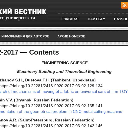
ГЛАВНАЯ
САЙТ БГУ
НАУЧНЫ
ИНФОРМАЦИЯ ДЛЯ АВТОРОВ
АРХИВ НОМЕРОВ
-2017 — Contents
ENGINEERING SCIENCE
Machinery Building and Theoretical Engineering
hanov S.H., Dustova F.H. (Tashkent, Uzbekistan)
https://doi.org/10.22281/2413-9920-2017-03-02-129-134
rch of mechanisms of moving of a fabric on universal cars of firm T
in V.V. (Bryansk, Russian Federation)
https://doi.org/10.22281/2413-9920-2017-03-02-135-141
mentation of the geometrical problem in CNC metal cutting machine
ov A.R. (Saint-Petersburg, Russian Federation)
https://doi.org/10.22281/2413-9920-2017-03-02-142-146