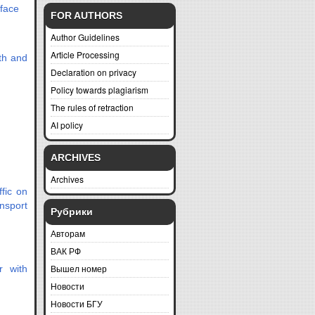
rface
FOR AUTHORS
Author Guidelines
Article Processing
gth and
Declaration on privacy
Policy towards plagiarism
The rules of retraction
AI policy
ARCHIVES
Archives
fic on
ansport
Рубрики
Авторам
ВАК РФ
Вышел номер
r with
Новости
Новости БГУ