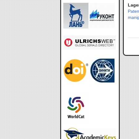
Lager
Pate
manip