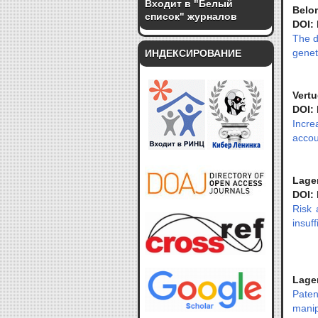
Входит в "Белый
Belo
список" журналов
DOI:
The d
genet
ИНДЕКСИРОВАНИЕ
Vertu
DOI:
Incre
accou
Lager
DOI:
Risk 
insuff
Lager
Pate
manip