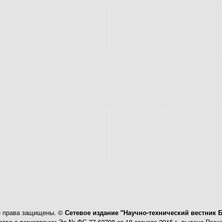
 права защищены. ©
Сетевое издание "Научно-технический вестник 
тво о регистрации Эл № ФС 77-62798 от 18 августа 2015 г. выдано Рос